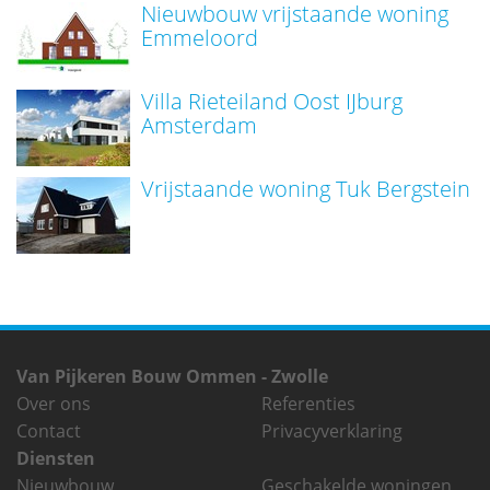
Nieuwbouw vrijstaande woning
Emmeloord
Villa Rieteiland Oost IJburg
Amsterdam
Vrijstaande woning Tuk Bergstein
Van Pijkeren Bouw Ommen - Zwolle
Over ons
Referenties
Contact
Privacyverklaring
Diensten
Nieuwbouw
Geschakelde woningen