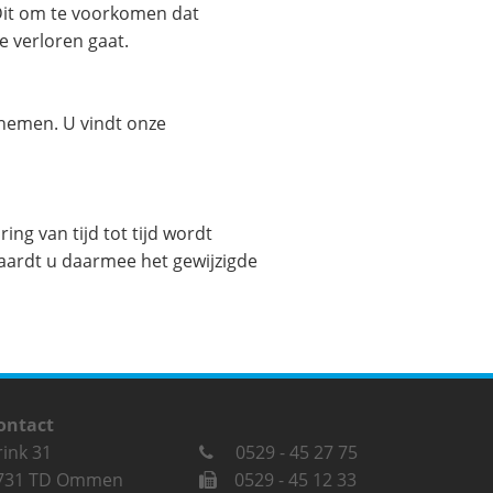
Dit om te voorkomen dat
e verloren gaat.
pnemen. U vindt onze
ng van tijd tot tijd wordt
vaardt u daarmee het gewijzigde
ontact
rink 31
0529 - 45 27 75
731 TD Ommen
0529 - 45 12 33