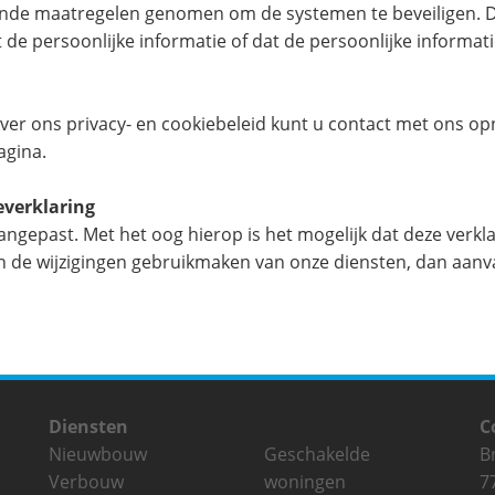
ende maatregelen genomen om de systemen te beveiligen. 
de persoonlijke informatie of dat de persoonlijke informati
ver ons privacy- en cookiebeleid kunt u contact met ons o
agina.
everklaring
gepast. Met het oog hierop is het mogelijk dat deze verklari
e van de wijzigingen gebruikmaken van onze diensten, dan aan
Diensten
C
Nieuwbouw
Geschakelde
B
Verbouw
woningen
7