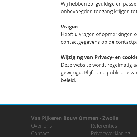
Wij hebben zorgvuldige en pass
onbevoegden toegang krijgen tot 
Vragen
Heeft u vragen of opmerkingen o
contactgegevens op de contactp
Wijziging van Privacy- en cooki
Deze website wordt regelmatig aan
gewijzigd. Blijft u na publicati
beleid.
Van Pijkeren Bouw Ommen - Zwolle
Over ons
Referenties
Contact
Privacyverklaring