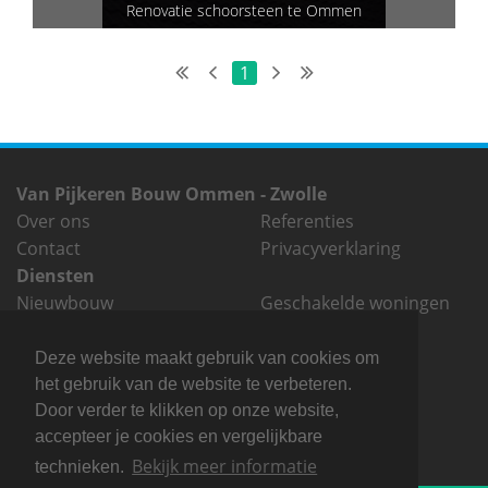
Renovatie schoorsteen te Ommen
1
Van Pijkeren Bouw Ommen - Zwolle
Over ons
Referenties
Contact
Privacyverklaring
Diensten
Nieuwbouw
Geschakelde woningen
Verbouw
Onderhoud
Contact
Deze website maakt gebruik van cookies om
Brink 31
0529 - 45 27 75
het gebruik van de website te verbeteren.
7731 TD Ommen
0529 - 45 12 33
Door verder te klikken op onze website,
info@vanpijkerenbouw.nl
05036102
accepteer je cookies en vergelijkbare
KvK
Bekijk meer informatie
technieken.