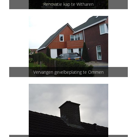
Renovatie kap te Witharen
Vervangen gevelbeplating te Ommen